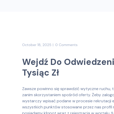
October 18, 2025
0 Comments
Wejdź Do Odwiedzenia 
Tysiąc Zł
Zawsze powinno się sprawdzić wytyczne ruchu, t
zanim skorzystaniem spośród oferty. Żeby zalog
wystarczy wpisać podane w procesie rekrutacji 
wszystkich punktów stosowane przez nas profil m
posiadamy kłopot wraz z rejestracją w wortalu, f