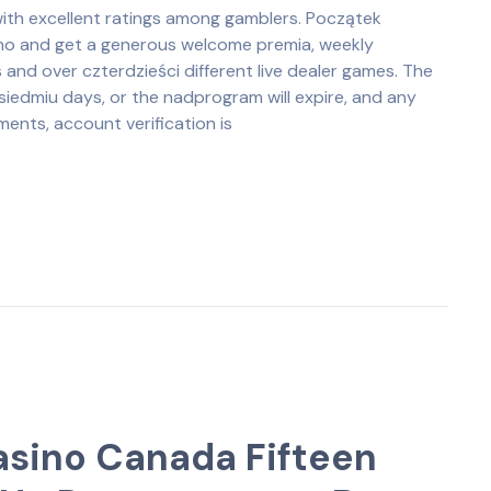
 with excellent ratings among gamblers. Początek
sino and get a generous welcome premia, weekly
nd over czterdzieści different live dealer games. The
iedmiu days, or the nadprogram will expire, and any
ments, account verification is
Casino Canada Fifteen