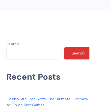
Search
Search
Recent Posts
Casino Site Free Slots: The Ultimate Overview
to Online Slot Games