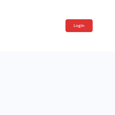
Login