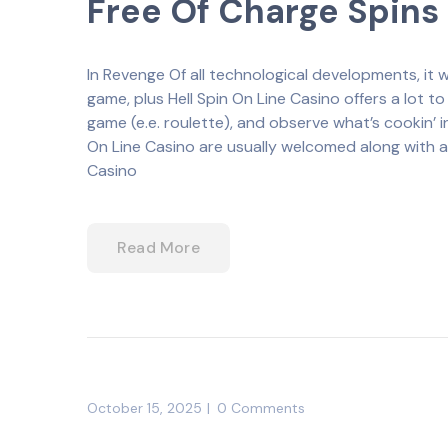
Free Of Charge Spin
In Revenge Of all technological developments, it w
game, plus Hell Spin On Line Casino offers a lot to
game (e.e. roulette), and observe what’s cookin’ i
On Line Casino are usually welcomed along with a
Casino
Read More
October 15, 2025
0 Comments