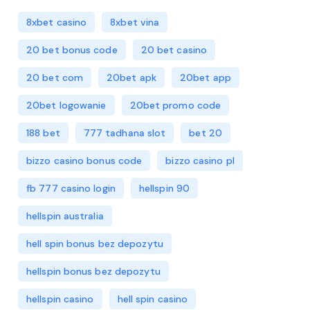
8xbet casino
8xbet vina
20 bet bonus code
20 bet casino
20 bet com
20bet apk
20bet app
20bet logowanie
20bet promo code
188 bet
777 tadhana slot
bet 20
bizzo casino bonus code
bizzo casino pl
fb 777 casino login
hellspin 90
hellspin australia
hell spin bonus bez depozytu
hellspin bonus bez depozytu
hellspin casino
hell spin casino