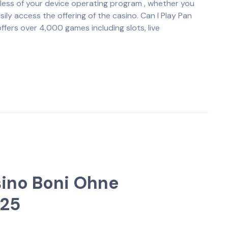
ess of your device operating program , whether you
ly access the offering of the casino. Can I Play Pan
offers over 4,000 games including slots, live
sino Boni Ohne
025