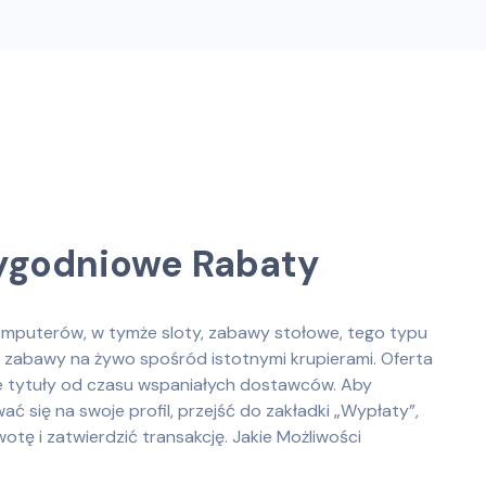
ygodniowe Rabaty
omputerów, w tymże sloty, zabawy stołowe, tego typu
że zabawy na żywo spośród istotnymi krupierami. Oferta
we tytuły od czasu wspaniałych dostawców. Aby
 się na swoje profil, przejść do zakładki „Wypłaty”,
ę i zatwierdzić transakcję. Jakie Możliwości