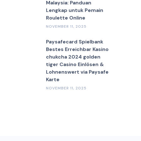
Malaysia: Panduan
Lengkap untuk Pemain
Roulette Online
NOVEMBER 11, 2025
Paysafecard Spielbank
Bestes Erreichbar Kasino
chukcha 2024 golden
tiger Casino Einlösen &
Lohnenswert via Paysafe
Karte
NOVEMBER 11, 2025