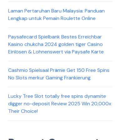
Laman Pertaruhan Baru Malaysia: Panduan
Lengkap untuk Pemain Roulette Online
Paysafecard Spielbank Bestes Erreichbar
Kasino chukcha 2024 golden tiger Casino
Einlösen & Lohnenswert via Paysafe Karte
Cashmio Spielsaal Prämie Get 150 Free Spins
No Slots merkur Gaming Frankierung
Lucky Tree Slot totally free spins dynamite
digger no-deposit Review 2025 Win 20,000x
Their Choice!