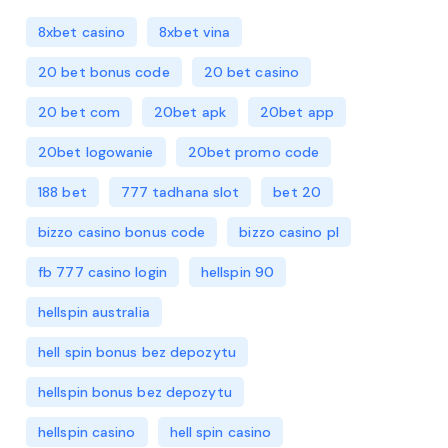
8xbet casino
8xbet vina
20 bet bonus code
20 bet casino
20 bet com
20bet apk
20bet app
20bet logowanie
20bet promo code
188 bet
777 tadhana slot
bet 20
bizzo casino bonus code
bizzo casino pl
fb 777 casino login
hellspin 90
hellspin australia
hell spin bonus bez depozytu
hellspin bonus bez depozytu
hellspin casino
hell spin casino