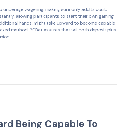
op underage wagering, making sure only adults could
nstantly, allowing participants to start their own gaming
dditional hands, might take upward to become capable
icked method. 20Bet assures that will both deposit plus
usion
rd Being Capable To