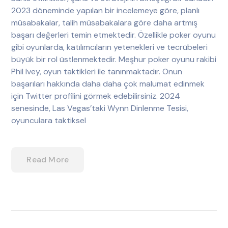
2023 döneminde yapılan bir incelemeye göre, planlı
müsabakalar, talih müsabakalara göre daha artmış
başarı değerleri temin etmektedir. Özellikle poker oyunu
gibi oyunlarda, katılımcıların yetenekleri ve tecrübeleri
büyük bir rol üstlenmektedir. Meşhur poker oyunu rakibi
Phil Ivey, oyun taktikleri ile tanınmaktadır. Onun
başarıları hakkında daha daha çok malumat edinmek
için Twitter profilini görmek edebilirsiniz. 2024
senesinde, Las Vegas’taki Wynn Dinlenme Tesisi,
oyunculara taktiksel
Read More