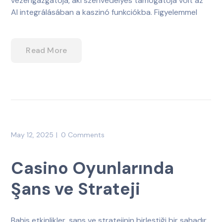
vezérigazgatója, aki szenvedélyes támogatója volt az
AI integrálásában a kaszinó funkciókba. Figyelemmel
Read More
May 12, 2025
0 Comments
Casino Oyunlarında
Şans ve Strateji
Bahis etkinlikler, şans ve stratejinin birleştiği bir sahadır.