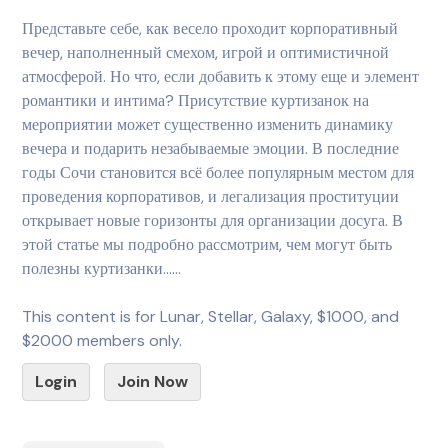
Представьте себе, как весело проходит корпоративный
вечер, наполненный смехом, игрой и оптимистичной
атмосферой. Но что, если добавить к этому еще и элемент
романтики и интима? Присутствие куртизанок на
мероприятии может существенно изменить динамику
вечера и подарить незабываемые эмоции. В последние
годы Сочи становится всё более популярным местом для
проведения корпоративов, и легализация проституции
открывает новые горизонты для организации досуга. В
этой статье мы подробно рассмотрим, чем могут быть
полезны куртизанки…...
This content is for Lunar, Stellar, Galaxy, $1000, and
$2000 members only.
Login
Join Now