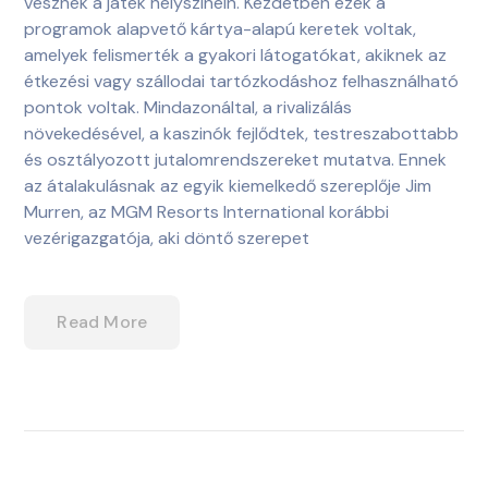
vesznek a játék helyszínein. Kezdetben ezek a
programok alapvető kártya-alapú keretek voltak,
amelyek felismerték a gyakori látogatókat, akiknek az
étkezési vagy szállodai tartózkodáshoz felhasználható
pontok voltak. Mindazonáltal, a rivalizálás
növekedésével, a kaszinók fejlődtek, testreszabottabb
és osztályozott jutalomrendszereket mutatva. Ennek
az átalakulásnak az egyik kiemelkedő szereplője Jim
Murren, az MGM Resorts International korábbi
vezérigazgatója, aki döntő szerepet
Read More